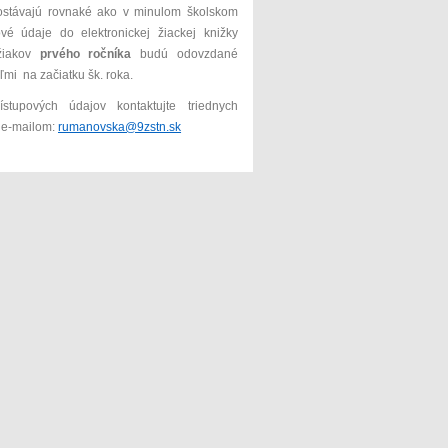
zostávajú rovnaké ako v minulom školskom
ové údaje do elektronickej žiackej knižky
 žiakov
prvého ročníka
budú odovzdané
eľmi na začiatku šk. roka.
rístupových údajov kontaktujte triednych
o e-mailom:
rumanovska@9zstn.sk