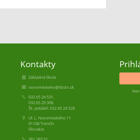
Kontakty
Prihl
Základná škola
novomeskeho@9zstn.sk
Nev
032 65 24 531,
032 65 20 308,
Šk. jedáleň: 032 65 24 528
Ul. L. Novomeského 11
91108 Trenčín
Slovakia
361 265 51