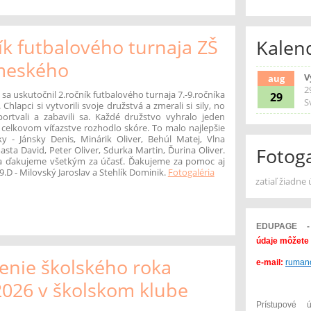
o
ík futbalového turnaja ZŠ
Kalen
meského
V
aug
29
 sa uskutočnil 2.ročník futbalového turnaja 7.-9.ročníka
29
S
 Chlapci si vytvorili svoje družstvá a zmerali si sily, no
portvali a zabavili sa. Každé družstvo vyhralo jeden
 celkovom víťazstve rozhodlo skóre. To malo najlepšie
ky - Jánsky Denis, Minárik Oliver, Behúl Matej, Vlna
asta David, Peter Oliver, Sdurka Martin, Ďurina Oliver.
Fotoga
a ďakujeme všetkým za účasť. Ďakujeme za pomoc aj
.D - Milovský Jaroslav a Stehlík Dominik.
Fotogaléria
zatiaľ žiadne
EDUPAGE
údaje môžete 
nie školského roka
ho:
e-mail:
ruman
026 v školskom klube
Prístupové 