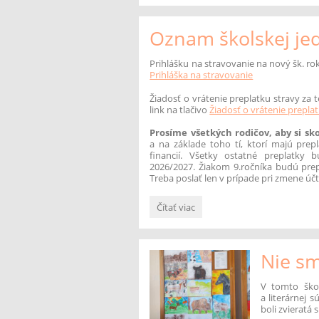
rodičov
prvákov:
Oznam školskej je
Prihlášku na stravovanie na nový šk. ro
Prihláška na stravovanie
Žiadosť o vrátenie preplatku stravy za t
link na tlačivo
Žiadosť o vrátenie prepla
Prosíme všetkých rodičov, aby si sko
a na základe toho tí, ktorí majú prep
financií. Všetky ostatné preplatky
2026/2027. Žiakom 9.ročníka budú prep
Treba poslať len v prípade
pri zmene účt
Oznam
Čítať viac
školskej
jedálne:
Nie sme
V tomto ško
a literárnej 
boli zvieratá