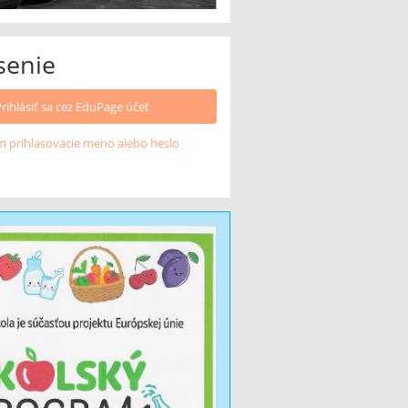
senie
Prihlásiť sa cez EduPage účet
 prihlasovacie meno alebo heslo