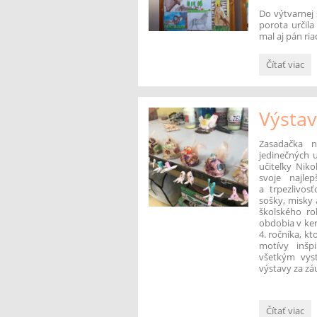
Do výtvarnej 
porota určila
mal aj pán riad
Nie
Čítať viac
sme
zlí...:
Výsta
Zasadačka n
jedinečných 
učiteľky Niko
svoje najle
a trpezlivos
sošky, misky 
školského ro
obdobia v ker
4. ročníka, k
motívy inšp
všetkým vys
výstavy za zá
Výstava
Čítať viac