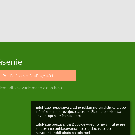
ásenie
Prihlásiť sa cez EduPage účet
iem prihlasovacie meno alebo heslo
EduPage nepoužíva žiadne reklamné, analytické alebo 
iné súkromie ohrozujúce cookies. Žiadne cookies sa 
nezdieľajú s tretími stranami.

EduPage používa iba 2 cookie – jedno nevyhnutné pre 
fungovanie prihlasovania. Toto je dočasné, po 
zatvorení prehliadača sa odstráni.
