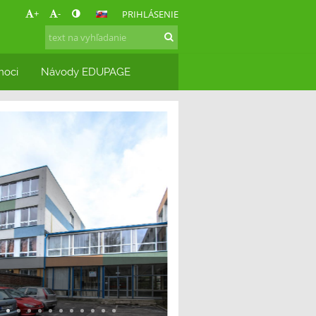
+
-
PRIHLÁSENIE
moci
Návody EDUPAGE
e na stránkach našej