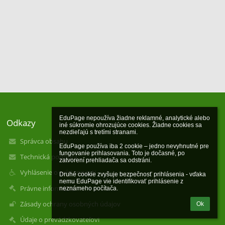
EduPage nepoužíva žiadne reklamné, analytické alebo 
Odkazy
iné súkromie ohrozujúce cookies. Žiadne cookies sa 
nezdieľajú s tretími stranami.

Správca obsahu
EduPage používa iba 2 cookie – jedno nevyhnutné pre 
fungovanie prihlasovania. Toto je dočasné, po 
Technická podpora
zatvorení prehliadača sa odstráni.

Vyhlásenie o prístupnosti
Druhé cookie zvyšuje bezpečnosť prihlásenia - vďaka 
nemu EduPage vie identifikovať prihlásenie z 
Právne informácie
neznámeho počítača.
Zásady ochrany osobných údajov
Ok
Údaje o prevádzkovateľovi