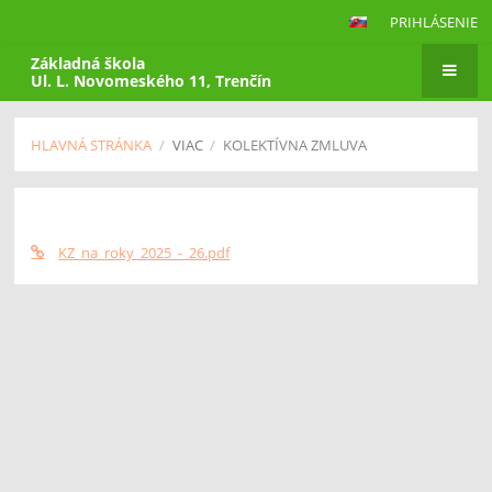
PRIHLÁSENIE
Základná škola
Ul. L. Novomeského 11, Trenčín
HLAVNÁ STRÁNKA
/
VIAC
/
KOLEKTÍVNA ZMLUVA
Kolektívna
zmluva
KZ_na_roky_2025_-_26.pdf