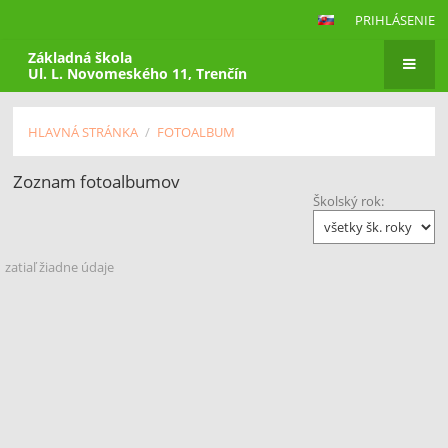
PRIHLÁSENIE
Základná škola
Ul. L. Novomeského 11, Trenčín
HLAVNÁ STRÁNKA
/
FOTOALBUM
Zoznam fotoalbumov
Fotoalbum
Školský rok:
zatiaľ žiadne údaje