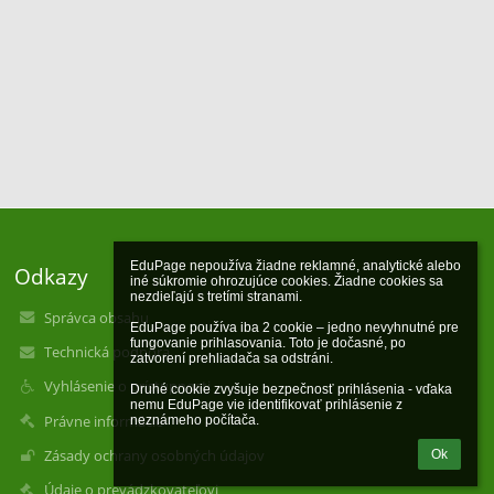
EduPage nepoužíva žiadne reklamné, analytické alebo 
Odkazy
iné súkromie ohrozujúce cookies. Žiadne cookies sa 
nezdieľajú s tretími stranami.

Správca obsahu
EduPage používa iba 2 cookie – jedno nevyhnutné pre 
fungovanie prihlasovania. Toto je dočasné, po 
Technická podpora
zatvorení prehliadača sa odstráni.

Vyhlásenie o prístupnosti
Druhé cookie zvyšuje bezpečnosť prihlásenia - vďaka 
nemu EduPage vie identifikovať prihlásenie z 
Právne informácie
neznámeho počítača.
Zásady ochrany osobných údajov
Ok
Údaje o prevádzkovateľovi